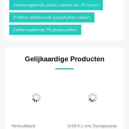
Zelfverzegelende plastic zakken van 40 micron
0.09mm zelfklevende polyethyleen zakken
Zelfverzegelende PE-plasticzakken
Gelijkaardige Producten
Herbruikbare
0.03-0.1 mm Transparante
0.