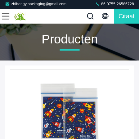
zhihongyipackaging@gmail.com
86-0755-26586728
Citaat
Producten