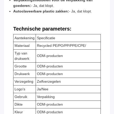
Verpakkingsmiddelen voor de verpakking van
goederen:
- Ja, dat klopt.
Autoclaveerbare plastic zakken:
- Ja, dat klopt.
Technische parameters:
Aantekening
Specificatie
Materiaal
Recycled PE/PO/PP/PPE/CPE/
Typ van
ODM-producten
drukwerk
Grootte
ODM-producten
Drukwerk
ODM-producten
Verzegeling
Zelfverzegelen
Logo's
Ja/Nee
Gebruik
Verpakking
Dikte
ODM-producten
Kleur
ODM-producten