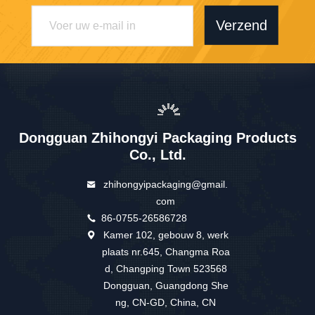
Verzend
Dongguan Zhihongyi Packaging Products
Co., Ltd.
zhihongyipackaging@gmail.
com
86-0755-26586728
Kamer 102, gebouw 8, werk
plaats nr.645, Changma Roa
d, Changping Town 523568
Dongguan, Guangdong She
ng, CN-GD, China, CN