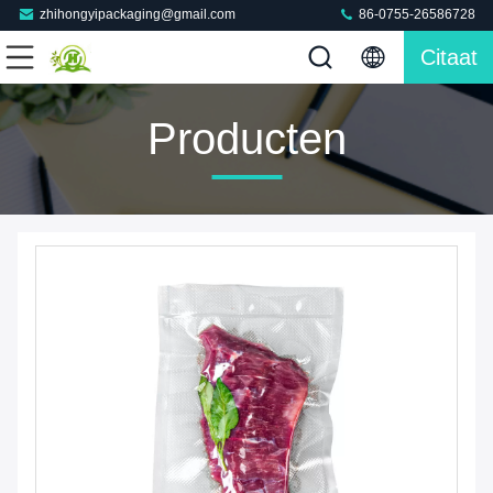
zhihongyipackaging@gmail.com
86-0755-26586728
Citaat
Producten