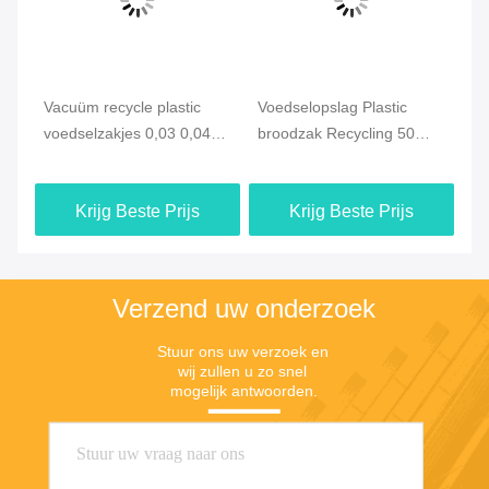
Vacuüm recycle plastic
Voedselopslag Plastic
He
voedselzakjes 0,03 0,04
broodzak Recycling 50
hu
0,05 0,06 mm
micron 60 micron
vo
on
0,
Krijg Beste Prijs
Krijg Beste Prijs
Verzend uw onderzoek
Stuur ons uw verzoek en 
wij zullen u zo snel 
mogelijk antwoorden.