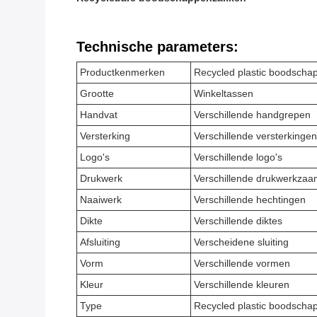
Technische parameters:
Productkenmerken
Recycled plastic boodscha
Grootte
Winkeltassen
Handvat
Verschillende handgrepen
Versterking
Verschillende versterkingen
Logo's
Verschillende logo's
Drukwerk
Verschillende drukwerkza
Naaiwerk
Verschillende hechtingen
Dikte
Verschillende diktes
Afsluiting
Verscheidene sluiting
Vorm
Verschillende vormen
Kleur
Verschillende kleuren
Type
Recycled plastic boodscha