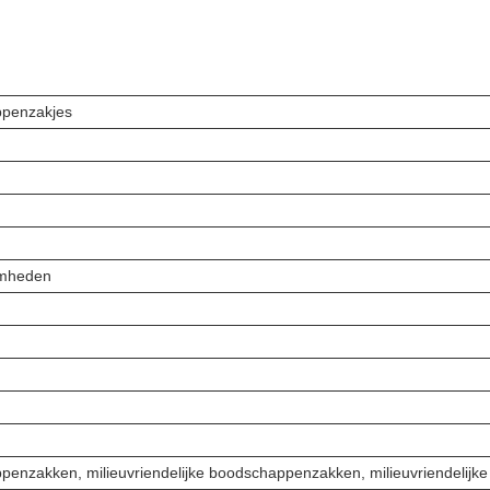
ppenzakjes
amheden
ppenzakken, milieuvriendelijke boodschappenzakken, milieuvriendelij