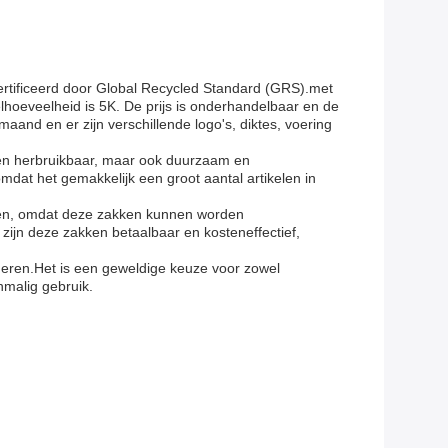
ertificeerd door Global Recycled Standard (GRS).met
lhoeveelheid is 5K. De prijs is onderhandelbaar en de
aand en er zijn verschillende logo's, diktes, voering
k en herbruikbaar, maar ook duurzaam en
dat het gemakkelijk een groot aantal artikelen in
oten, omdat deze zakken kunnen worden
zijn deze zakken betaalbaar en kosteneffectief,
deren.Het is een geweldige keuze voor zowel
nmalig gebruik.