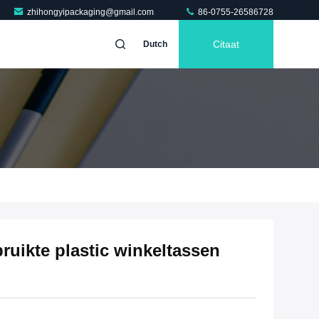
zhihongyipackaging@gmail.com
86-0755-26586728
Citaat
Dutch
bruikte plastic winkeltassen