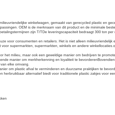
milieuvriendelijke winkelwagen, gemaakt van gerecycled plastic en gec
toepassingen. OEM is de merknaam van dit product en de minimale beste
etalingstermijnen zijn T/TDe leveringscapaciteit bedraagt 300 ton per m
uze voor consumenten en retailers. Het is niet alleen milieuvriendelij
t voor supermarkten, supermarkten, winkels en andere winkellocaties.om
voor het milieu, maar ook een geweldige manier om bedrijven te prom
tekende manier om merkherkenning en loyaliteit te bevorderenBovendien 
n van elke omvang.
anier om plastic afval te verminderen en duurzame praktijken te bevor
herbruikbaar alternatief biedt voor traditionele plastic zakjes voor ee
kken