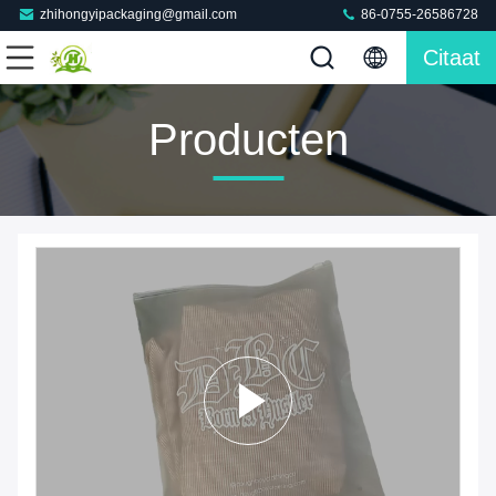
zhihongyipackaging@gmail.com
86-0755-26586728
Citaat
Producten