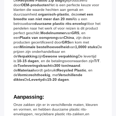
De
Recycled Plastic Zip Bags
geproduceerd
door
OEM-producten
Het is een perfecte keuze voor
klanten die waarde hechten aan gemak en
duurzaamheid.
organisch-plastic
, deze
met een
breedte van niet meer dan 20 mm
Als u een
betrouwbare
duurzame plastic rits-envelop
Voor het
pendelen naar het werk of voor reizen is dit product
perfect geschikt.
Modelnummer
van
GRS
, en
een
Plaats van oorsprong
van
China
, zijn deze
producten gecertificeerd door
GRS
en kom met
een
Minimale bestelhoeveelheid
van
1,0000 stuks
De
prijzen zijn onderhandelbaar en
de
Verpakking
zijn
Gewone verpakking
De levertijd
is:
10-15 dagen
, en de betalingsvoorwaarden zijn
T/T
.
de
Toeleveringskracht
is
300 ton/maand
.
de
Materiaal
wordt gebruikt
Recycled Plastic
, en
de
Vorm
is
rechthoekig
, met
Verschillende
diktes
De
Levertyd
is
15-20 dagen
.
Aanpassing:
Onze zakken zijn er in verschillende maten, kleuren
en vormen, en hebben duurzame plastic rits-
enveloppen, recyclebare plastic rits-zakken,en