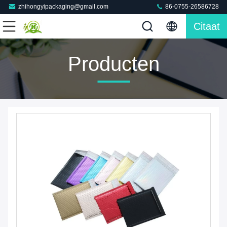
zhihongyipackaging@gmail.com
86-0755-26586728
Citaat
Producten