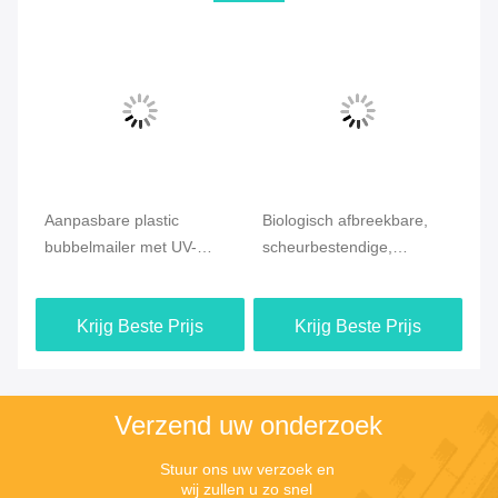
Aanpasbare plastic
Biologisch afbreekbare,
Ge
bubbelmailer met UV-
scheurbestendige,
pl
bestendige coating
gepolsterde mailers 0,05
sc
0,06 0,07 mm
mm
Krijg Beste Prijs
Krijg Beste Prijs
Verzend uw onderzoek
Stuur ons uw verzoek en 
wij zullen u zo snel 