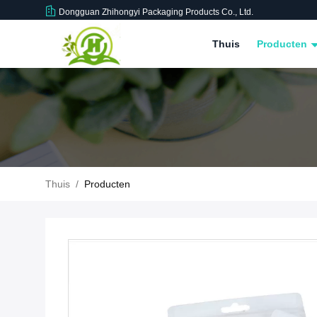
Dongguan Zhihongyi Packaging Products Co., Ltd.
Thuis
Producten
Thuis
/
Producten