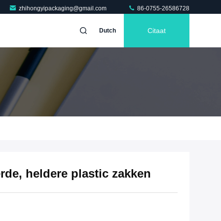
zhihongyipackaging@gmail.com
86-0755-26586728
Citaat
Dutch
rde, heldere plastic zakken