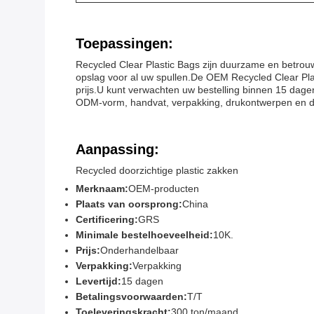
Toepassingen:
Recycled Clear Plastic Bags zijn duurzame en betrou
opslag voor al uw spullen.De OEM Recycled Clear Pl
prijs.U kunt verwachten uw bestelling binnen 15 dag
ODM-vorm, handvat, verpakking, drukontwerpen en 
Aanpassing:
Recycled doorzichtige plastic zakken
Merknaam:
OEM-producten
Plaats van oorsprong:
China
Certificering:
GRS
Minimale bestelhoeveelheid:
10K.
Prijs:
Onderhandelbaar
Verpakking:
Verpakking
Levertijd:
15 dagen
Betalingsvoorwaarden:
T/T
Toeleveringskracht:
300 ton/maand