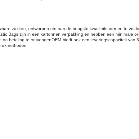
wbare zakken, ontworpen om aan de hoogste kwaliteitsnormen te voldo
astic Bags zijn in een kartonnen verpakking en hebben een minimale 
en na betaling te ontvangenOEM biedt ook een leveringscapaciteit va
drukmethoden.