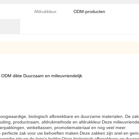
Afdrukkleur:
ODM-producten
t ODM dikte Duurzaam en milieuvriendelijk
hoogwaardige, biologisch afbreekbare en duurzame materialen..De zakken
sluiting, productnaam, afdrukmethode en afdrukkleur.Deze milieuvriendel
erpakkingen, winkeltassen, promotiemateriaal en nog veel meer.
e perfecte zak voor uw behoeften maken.Deze zakken zijn snel en gem
levendig zijn en de logo's helder.Onze biologisch afbreekbare en duur