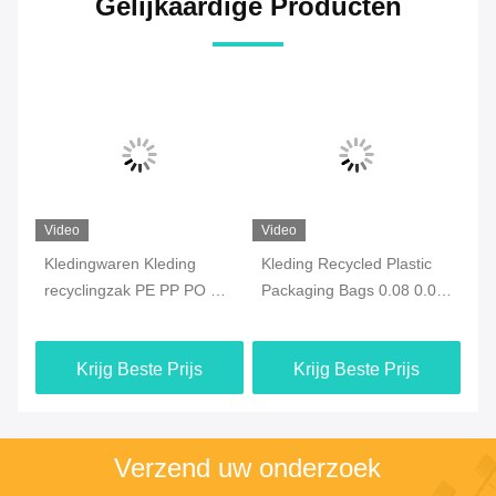
Gelijkaardige Producten
Video
Video
Vi
e
Kledingwaren Kleding
Kleding Recycled Plastic
Ec
recyclingzak PE PP PO CP
Packaging Bags 0.08 0.09
re
PPE met ODM-sluiting
0.1mm ODM Waterdicht
he
Krijg Beste Prijs
Krijg Beste Prijs
Verzend uw onderzoek