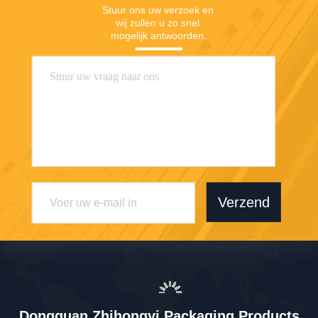
Stuur ons uw verzoek en 
wij zullen u zo snel 
mogelijk antwoorden.
Verzend
Dongguan Zhihongyi Packaging Products