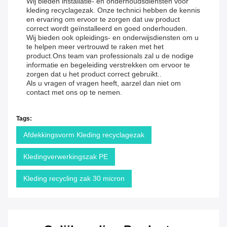
Wij bieden installatie- en onderhoudsdiensten voor
kleding recyclagezak. Onze technici hebben de kennis
en ervaring om ervoor te zorgen dat uw product
correct wordt geïnstalleerd en goed onderhouden.
Wij bieden ook opleidings- en onderwijsdiensten om u
te helpen meer vertrouwd te raken met het
product.Ons team van professionals zal u de nodige
informatie en begeleiding verstrekken om ervoor te
zorgen dat u het product correct gebruikt..
Als u vragen of vragen heeft, aarzel dan niet om
contact met ons op te nemen.
Tags:
Afdekkingsvorm Kleding recyclagezak
Kledingverwerkingszak PE
Kleding recycling zak 30 micron