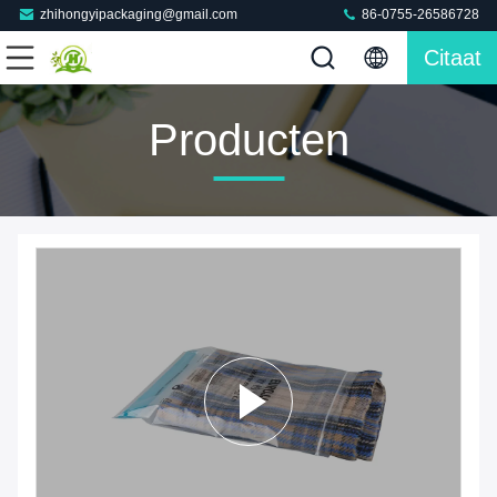
zhihongyipackaging@gmail.com
86-0755-26586728
Citaat
Producten