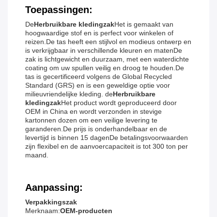
Toepassingen:
De
Herbruikbare kledingzak
Het is gemaakt van
hoogwaardige stof en is perfect voor winkelen of
reizen.De tas heeft een stijlvol en modieus ontwerp en
is verkrijgbaar in verschillende kleuren en matenDe
zak is lichtgewicht en duurzaam, met een waterdichte
coating om uw spullen veilig en droog te houden.De
tas is gecertificeerd volgens de Global Recycled
Standard (GRS) en is een geweldige optie voor
milieuvriendelijke kleding. de
Herbruikbare
kledingzak
Het product wordt geproduceerd door
OEM in China en wordt verzonden in stevige
kartonnen dozen om een veilige levering te
garanderen.De prijs is onderhandelbaar en de
levertijd is binnen 15 dagenDe betalingsvoorwaarden
zijn flexibel en de aanvoercapaciteit is tot 300 ton per
maand.
Aanpassing:
Verpakkingszak
Merknaam:
OEM-producten