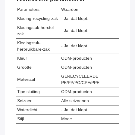
Parameters
Waarden
Kleding-recycling-zak
- Ja, dat klopt.
Kledingstuk-herstel-
- Ja, dat klopt.
zak
Kledingstuk-
- Ja, dat klopt.
herbruikbare-zak
Kleur
ODM-producten
Grootte
ODM-producten
GERECYCLEERDE
Materiaal
PE/PP/PO/CPE/PPE
Tipe sluiting
ODM-producten
Seizoen
Alle seizoenen
Waterdicht
- Ja, dat klopt.
Stijl
Mode