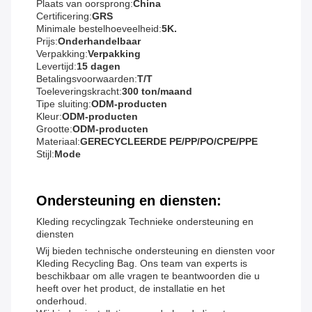
Plaats van oorsprong:
China
Certificering:
GRS
Minimale bestelhoeveelheid:
5K.
Prijs:
Onderhandelbaar
Verpakking:
Verpakking
Levertijd:
15 dagen
Betalingsvoorwaarden:
T/T
Toeleveringskracht:
300 ton/maand
Tipe sluiting:
ODM-producten
Kleur:
ODM-producten
Grootte:
ODM-producten
Materiaal:
GERECYCLEERDE PE/PP/PO/CPE/PPE
Stijl:
Mode
Ondersteuning en diensten:
Kleding recyclingzak Technieke ondersteuning en
diensten
Wij bieden technische ondersteuning en diensten voor
Kleding Recycling Bag. Ons team van experts is
beschikbaar om alle vragen te beantwoorden die u
heeft over het product, de installatie en het
onderhoud.