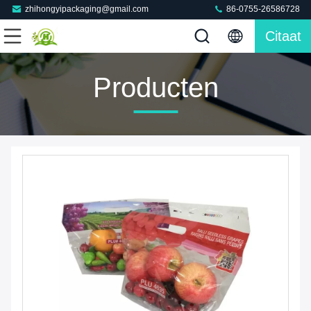
zhihongyipackaging@gmail.com
86-0755-26586728
Citaat
Producten