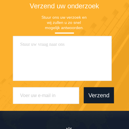
Verzend uw onderzoek
Stuur ons uw verzoek en 
wij zullen u zo snel 
mogelijk antwoorden.
Verzend