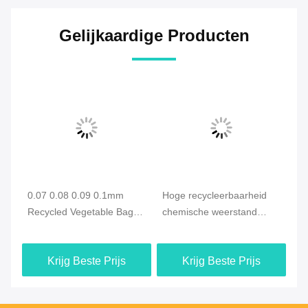
Gelijkaardige Producten
0.07 0.08 0.09 0.1mm
Hoge recycleerbaarheid
Ho
Recycled Vegetable Bags
chemische weerstand
ge
PE PP CPE OPP
groente gerecycled plastic
gr
verpakkingszakken
C
Krijg Beste Prijs
Krijg Beste Prijs