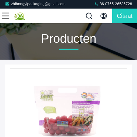
zhihongyipackaging@gmail.com
86-0755-26586728
Citaat
Producten